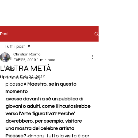
Post
Tutti i post
Christian Raimo
Tutti i post
Feb 23, 2019
1 min read
L’ALTRA METÀ
Inizia
Updated:
Feb 24, 2019
La tua community
picasso# 
Maestro, se in questo 
momento 
avesse davanti a sè un pubblico di 
giovani o adulti, come li incuriosirebbe 
verso l’Arte figurativa? Perche’ 
dovrebbero, per esempio, visitare  
una mostra del celebre artista 
Picasso?
 <Innanzi tutto la visita è per 