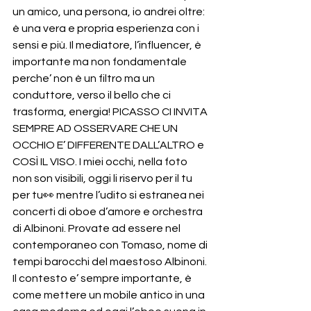
un amico, una persona, io andrei oltre: 
è una vera e propria esperienza con i 
sensi e più. Il mediatore, l’influencer, è 
importante ma non fondamentale 
perche’ non è un filtro ma un 
conduttore, verso il bello che ci 
trasforma, energia! PICASSO CI INVITA 
SEMPRE AD OSSERVARE CHE UN 
OCCHIO E’ DIFFERENTE DALL’ALTRO e 
COSÌ IL VISO. I miei occhi, nella foto 
non son visibili, oggi li riservo per il tu 
per tu👀 mentre l’udito si estranea nei 
concerti di oboe d’amore e orchestra 
di Albinoni. Provate ad essere nel 
contemporaneo con Tomaso, nome di 
tempi barocchi del maestoso Albinoni. 
Il contesto e’ sempre importante, è 
come mettere un mobile antico in una 