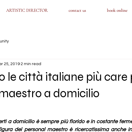
ARTISTIC DIRECTOR
ARTISTIC DIRECTOR
contact us
contact us
book online
book online
unity
r 25, 2019
2 min read
 le città italiane più care
maestro a domicilio
rti a domicilio è sempre più florido e in costante ferme
 figura del personal maestro è ricercatissima anche in 