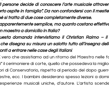
 persone decide di conoscere l’arte musicale attravers
rto ospite in famiglia”. Da non confondersi con il mesti
ché si tratta di due cose completamente diverse.
e apparentemente semplice, ma quanto costano effettiva
un maestro a domicilio in Italia?
esta domanda intervistiamo il Christian Raimo – il dir
e disegna su misura un salotto tutto all’insegna dell
pronti a entrare nelle case degli italiani
. 
È vero che assistiamo ad un ritorno del Maestro nelle fa
eri” il cerimoniere di corte, quello che possedeva la miglio
ori di Conservatorio, rispetto al periodo del dopo guerr
stre, ecc. I bambini desiderano spesso lezioni a domicil
sperienze musicali uniche, d’autore. L’artista scende 