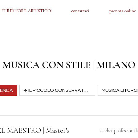
DIRETTORE ARTISTICO
DIRETTORE ARTISTICO
contattaci
contattaci
prenota online
prenota online
MUSICA CON STILE | MILANO
ENDA
🔹IL PICCOLO CONSERVATORIO
MUSICA LITURG
cachet
 MAESTRO | Master's
cachet professional
professionale