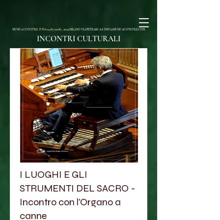
MUSICA CON STILE P. IVA
01487750083
20123 MILANO VIA PETRARCA 8
INFO@MUSICACONSTILE.COM
INCONTRI CULTURALI
I LUOGHI E GLI
STRUMENTI DEL SACRO -
Incontro con l'Organo a
canne