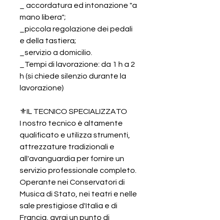
_ accordatura ed intonazione "a
mano libera";
_piccola regolazione dei pedali
e della tastiera;
_servizio a domicilio.
_Tempi di lavorazione: da 1 h a 2
h (si chiede silenzio durante la
lavorazione)
⚜️IL TECNICO SPECIALIZZATO
I nostro tecnico è altamente
qualificato e utilizza strumenti,
attrezzature tradizionali e
all'avanguardia per fornire un
servizio professionale completo.
Operante nei Conservatori di
Musica di Stato, nei teatri e nelle
sale prestigiose d'Italia e di
Francia, avrai un punto di