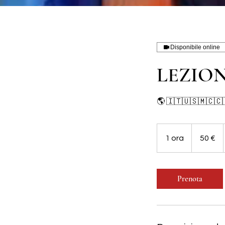
Disponibile online
LEZION
🌎 🇮🇹🇺🇸🇲🇨🇨
50
euro
1 ora
1
50 €
o
r
Prenota