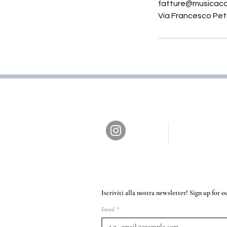
fatture@musicaco
Via Francesco Petra
Iscriviti alla nostra newsletter! Sign up for 
Email
*