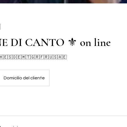
E DI CANTO ⚜️ on line
🇭🇪🇸🇩🇪🇲🇹🇬🇷🇫🇷🇺🇸🇦🇪
Domicilio del cliente