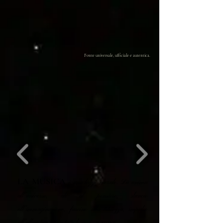
Fonte universale, ufficiale e autentica.
LA MUSICA
é una legge morale. Dà anima
all'universo, ali al pensiero, slancio
all'immaginazione, fascino alla tristezza, impulso
all'allegria e vita a tutte le cose.