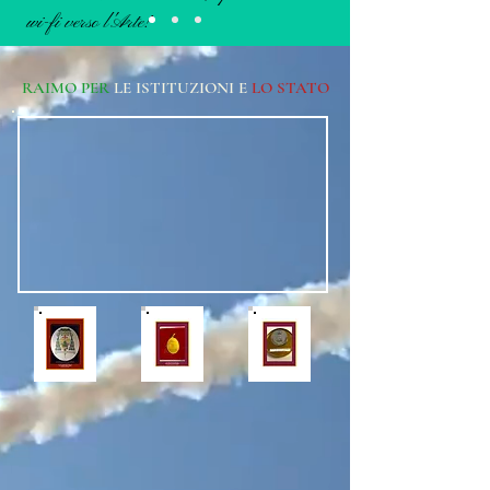
wi-fi verso l'Arte!
RAIMO PER
LE ISTITUZIONI E
LO STATO