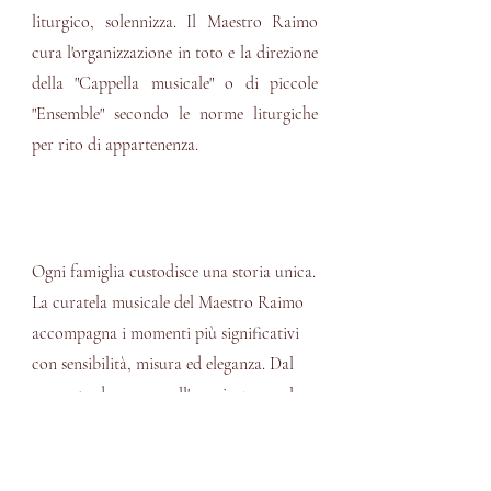
liturgico, solennizza. Il Maestro Raimo
cura l'organizzazione in toto e la direzione
della "Cappella musicale" o di piccole
"Ensemble" secondo le norme liturgiche
per rito di appartenenza.
Ogni famiglia custodisce una storia unica.
La curatela musicale del Maestro Raimo
accompagna i momenti più significativi
con sensibilità, misura ed eleganza. Dal
concerto dopo cena all'esperienze con la
presentazione delle opere per adulti e
bambini ospiti nel suo palco del Teatro
alla Scala.