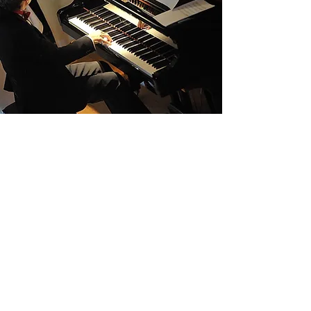
MUSICA &
FOTOGRAFIA
D'AUTORE
MUSICA CON STILE
Momenti della vita delle più grandi star del
mondo visti attraverso gli scatti del celebre
Emilio Lari. Le foto esclusive delle scene di
capolavori cinematografici: accompagnate