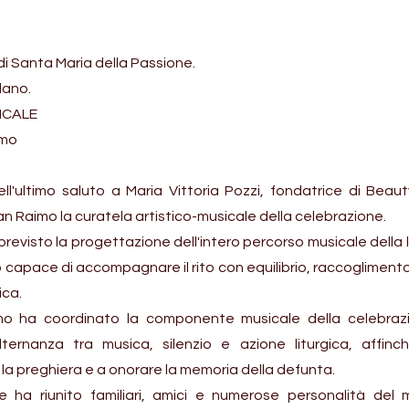
 di Santa Maria della Passione.
lano.
ICALE
imo
ll'ultimo saluto a Maria Vittoria Pozzi, fondatrice di Beau
an Raimo la curatela artistico-musicale della celebrazione.
previsto la progettazione dell'intero percorso musicale della li
 capace di accompagnare il rito con equilibrio, raccoglimento 
ica.
mo ha coordinato la componente musicale della celebrazio
'alternanza tra musica, silenzio e azione liturgica, aff
 preghiera e a onorare la memoria della defunta.
e ha riunito familiari, amici e numerose personalità del