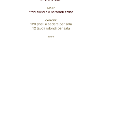
cena o pranzo
MENU'
tradizionale o personalizzato
CAPACITA'
120 posti a sedere per sala
12 tavoli rotondi per sala
CHEF
Rocco Iannone
Mauro Poiré
aiuto chef
SERVIZIO DI SALA
metrè de salle
camerieri
accoglienza
SERVIZIO GUARDAROBA
Stefany
SERVIZIO CATERING
esterno
interno
SERVICE
NCC
security esterna e interna
personale di
accoglienza