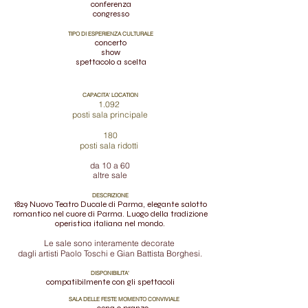
conferenza
congresso
TIPO DI ESPERIENZA CULTURALE
concerto
show
spettacolo a scelta
CAPACITA' LOCATION
1.092
posti sala principale
180
posti
sala ridotti
da 10 a 60
altre sale
DESCRIZIONE
1829 Nuovo Teatro Ducale di Parma, elegante salotto
romantico nel cuore di Parma. Luogo della tradizione
operistica italiana nel mondo.
Le sale sono interamente decorate
dagli artisti Paolo Toschi e Gian Battista Borghesi.
DISPONIBILITA'
compatibilmente con gli spettacoli
SALA DELLE FESTE MOMENTO CONVIVIALE