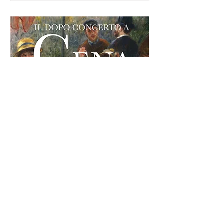
CENA CON GLI ARTISTI "Il
dopo concerto"
dom 21 lug
Scopri di più
Dettagli