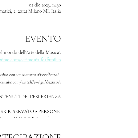
02 dic 2023, 14:30
atici, 2, 20121 Milano MI, Italia
EVENTO
l mondo dell'Arte della Musica".
raimo.com/cerimonialforfamilies
usivo con un Maestro d'Eccellenza".
youtube.com/watch?v=AjuNsizht0A
TENUTI DELL'ESPERIENZA
R RISERVATO 2 PERSONE
ilano, 2 DICEMBRE 2023 h 14:30
⌛️tempo: 1 h 10'
RTECIPAZIONE