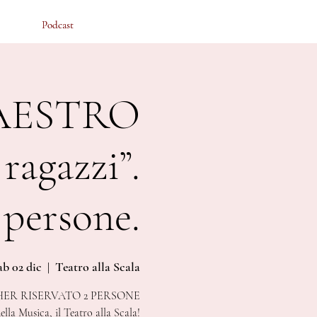
Podcast
Podcast
AESTRO
ragazzi”.
 persone.
ab 02 dic
  |  
Teatro alla Scala
ER RISERVATO 2 PERSONE
lla Musica, il Teatro alla Scala!