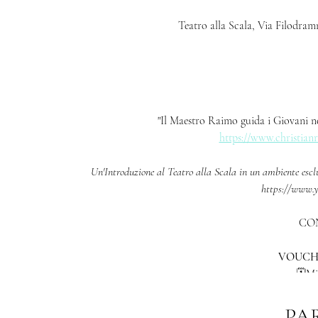
Teatro alla Scala, Via Filodramm
"Il Maestro Raimo guida i Giovani ne
https://www.christian
Un'Introduzione al Teatro alla Scala in un ambiente escl
https://www.
CON
VOUCHE
🗓️M
PA