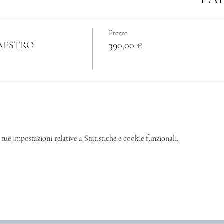
✔️h 14:00 ritrovo presso
Prezzo
🎭 h 14:15 ingre
AESTRO
390,00 €
tue impostazioni relative a Statistiche e cookie funzionali.
Ser