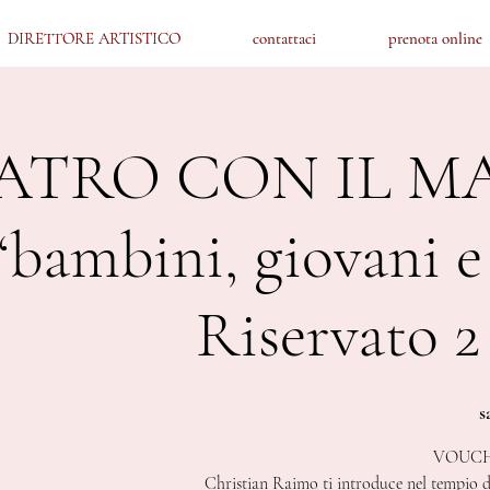
DIRETTORE ARTISTICO
DIRETTORE ARTISTICO
contattaci
contattaci
prenota online
prenota online
ATRO CON IL M
“bambini, giovani e 
Riservato 2
s
VOUCH
Christian Raimo ti introduce nel tempio de