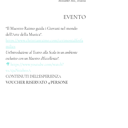
Milano MI, Italia
EVENTO
"Il Maestro Raimo guida i Giovani nel mondo 
dell'Arte della Musica".
https://www.christianraimo.com/cerimonialforfa
milies
Un'Introduzione al Teatro alla Scala in un ambiente 
esclusivo con un Maestro d'Eccellenza". 
🎥 https://www.youtube.com/watch?
v=AjuNsizht0A
CONTENUTI DELL'ESPERIENZA
VOUCHER RISERVATO 4 PERSONE 
Mostra di più>>
CONDIVIDI