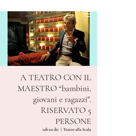
A TEATRO CON IL
MAESTRO “bambini,
giovani e ragazzi".
RISERVATO 5
PERSONE
sab 02 dic
  |  
Teatro alla Scala