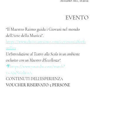
Milano MI, Italia
EVENTO
"Il Maestro Raimo guida i Giovani nel mondo 
dell'Arte della Musica".
https://www.christianraimo.com/cerimonialforfa
milies
Un'Introduzione al Teatro alla Scala in un ambiente 
esclusivo con un Maestro d'Eccellenza". 
🎥https://www.youtube.com/watch?
v=AjuNsizht0A
CONTENUTI DELL'ESPERIENZA
VOUCHER RISERVATO 5 PERSONE 
Mostra di più>>
CONDIVIDI