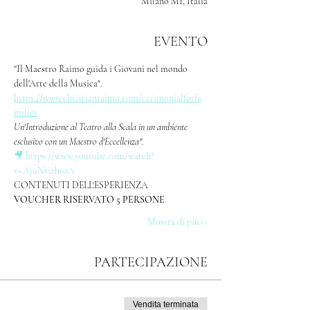
Milano MI, Italia
EVENTO
"Il Maestro Raimo guida i Giovani nel mondo 
dell'Arte della Musica".
https://www.christianraimo.com/cerimonialforfa
milies
Un'Introduzione al Teatro alla Scala in un ambiente 
esclusivo con un Maestro d'Eccellenza". 
🎥 https://www.youtube.com/watch?
v=AjuNsizht0A
CONTENUTI DELL'ESPERIENZA
VOUCHER RISERVATO 5 PERSONE 
Mostra di più>>
PARTECIPAZIONE
Vendita terminata