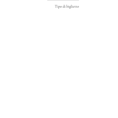
Tipo di biglietto
A TEATRO CON IL MAESTRO
Prezzo
950,00 €
CONDIVIDI