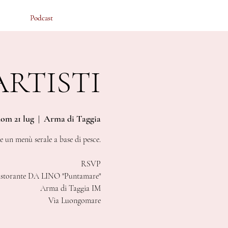
Podcast
Podcast
ARTISTI
om 21 lug
  |  
Arma di Taggia
 un menù serale a base di pesce.
RSVP
storante DA LINO "Puntamare"
Arma di Taggia IM
Via Luongomare