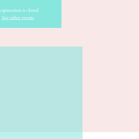
egistration is closed
See other events