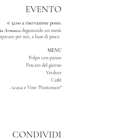
EVENTO
€ 32.00 a riservazione posto.
nia Armasca
degustando un menù
reparato per noi, a base di pesce.
MENÙ
Polpo con patate
Pescato del giorno
Verdure
Caffè
Acqua e Vino "Puntamare"
 ospiti partecipanti al concerto.
Coperto e servizio inclusi.
CONDIVIDI