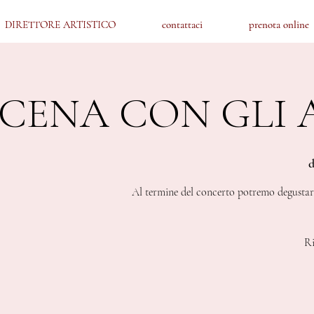
DIRETTORE ARTISTICO
DIRETTORE ARTISTICO
contattaci
contattaci
prenota online
prenota online
CENA CON GLI 
d
Al termine del concerto potremo degustare
Ri