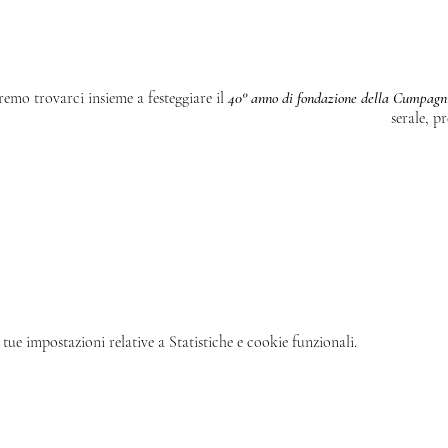
emo trovarci insieme a festeggiare il
40° anno di fondazione della Cumpag
serale, p
*Il Puntamare rimarrà aperto per un servizio riservato agli
tue impostazioni relative a Statistiche e cookie funzionali.