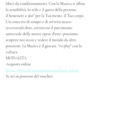
liberi da condizionamenti. Con la Musica si affina 
la sensibilità, lo stile e il gusto della persona: 
il benessere a 360° per la Tua mente, il Tuo corpo. 
Un concerto di sinapsi e di attività neuro-
recettoriali dove, attraverso il patrimonio 
universale delle nostre opere d'arte, possiamo 
scoprire noi stessi e vedere il mondo da altre 
posizioni. La Musica è il giocare, "to play" con la 
cultura.
MODALITÀ
Acquista online 
https://www.christianraimo.com/book-online
Se sei in possesso del voucher:
Mostra di più>>
CONDIVIDI