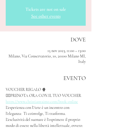
Tickets are not on sale
See other events
DOVE
15 nov 2023, 11:00 – 13:00
Milano, Via Conservatorio, 10, 20100 Milano MI,
Italy
EVENTO
VOUCHER REGALO 🍿
👉🏻PRENOTA ORA CON IL TUO VOUCHER 
https://www.christianraimo.com/book-online
L'esperienza con l'Arte è un incontro con 
l'eleganza:  Ti coinvolge, Ti trasforma. 
L'esclusività del suonare è l'esprimere il proprio 
modo di essere nella libertà intellettuale, ovvero: 