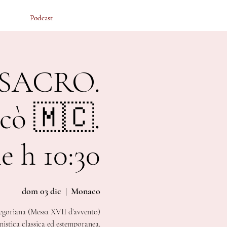
Podcast
Podcast
 SACRO.
cò 🇲🇨.
e h 10:30
dom 03 dic
  |  
Monaco
regoriana (Messa XVII d’avvento)
nistica classica ed estemporanea.