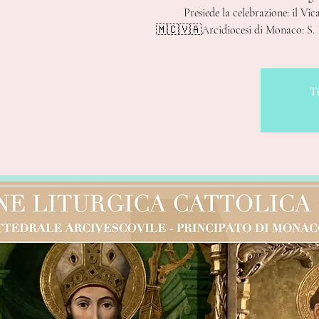
Presiede la celebrazione: il Vi
🇲🇨🇻🇦Arcidiocesi di Monaco: S. 
Ti