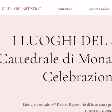
DIRETTORE ARTISTICO
DIRETTORE ARTISTICO
contattaci
contattaci
prenota online
prenota online
I LUOGHI DEL
Cattedrale di Mona
Celebrazion
Liturgia musicale: Mº Raimo. Repertorio di letteratura g
e letteratura orga