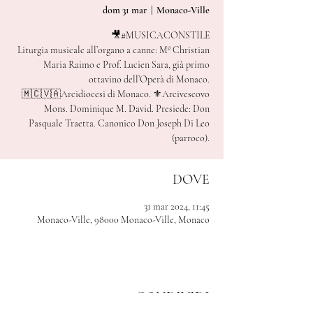
dom 31 mar
  |  
Monaco-Ville
🎥#MUSICACONSTILE
Liturgia musicale all’organo a canne: Mº Christian
Maria Raimo e Prof. Lucien Sara, già primo
ottavino dell’Operà di Monaco.
🇲🇨🇻🇦Arcidiocesi di Monaco. ⚜️Arcivescovo
Mons. Dominique M. David. Presiede: Don
Pasquale Traetta. Canonico Don Joseph Di Leo
DOVE
31 mar 2024, 11:45
Monaco-Ville, 98000 Monaco-Ville, Monaco
CONDIVIDI