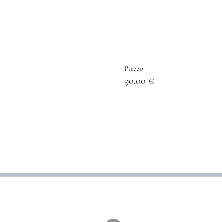
Prezzo
90,00 €
_quadrilate
La presente non è una ven
esperienza (vedi contenuti sopr