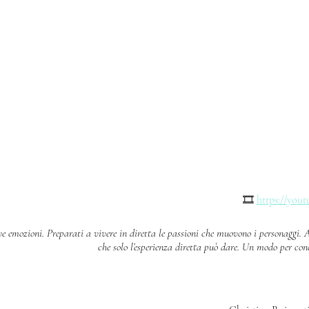
🎞️
https://yout
e emozioni. Preparati a vivere in diretta le passioni che muovono i personaggi. 
che solo l’esperienza diretta può dare. Un modo per cono