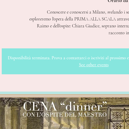
Orario da 
Conoscere e conoscersi a Milano, svelando i se
esploreremo l'opera della PRIMA ALLA SCALA attravers
Raimo e dell'ospite: Chiara Giudice, soprano intern
racconto in
Disponibilità terminata. Prova a contattarci o iscriviti al prossimo e
See other events