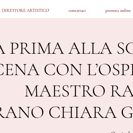
DIRETTORE ARTISTICO
DIRETTORE ARTISTICO
contattaci
contattaci
prenota online
prenota online
A PRIMA ALLA S
CENA CON L’OSP
MAESTRO RAI
RANO CHIARA G