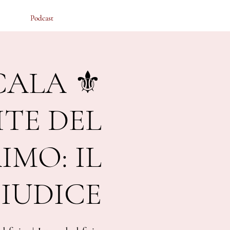
Podcast
Podcast
CALA ⚜️
ITE DEL
MO: IL
IUDICE