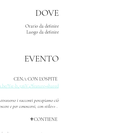
DOVE
Orario da definire
Luogo da definire
EVENTO
CENA CON L'OSPITE
u.be/Ysr-b_5z6V4?feature=shared
Attraverso i racconti percepiamo ciò
scere e per conoscersi, con stile>> .
⚜️CONTIENE