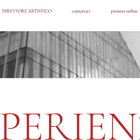
DIRETTORE ARTISTICO
DIRETTORE ARTISTICO
contattaci
contattaci
prenota online
prenota online
SPERIEN