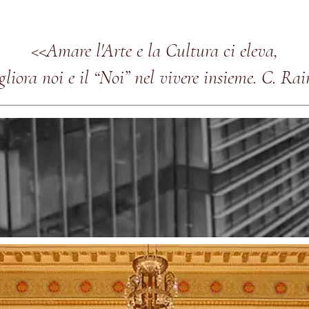
<<Amare l'Arte e la Cultura ci eleva,
gliora noi e il “Noi” nel vivere insieme. C. Rai