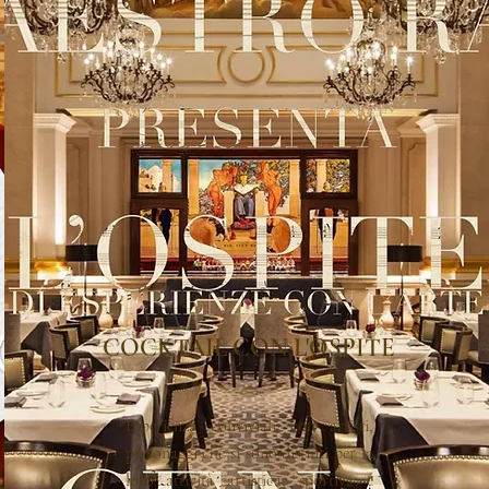
COCKTAIL
CON L'OSPITE
Esperienza conviviali con artisti,
personaggi che si sono distinti per la
loro attività artistica, sportiva e