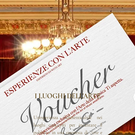
I LUOGHI
DELL'ARTE
Un'esperienza
indimenticabile nei
luoghi concepiti per incantare il
pubblico in una sinestesia di Arte e