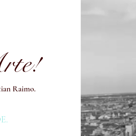
Arte!
stian Raimo.
E.