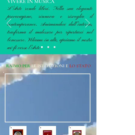
VIVERE IN MUSICA
L'Arte rende liberi. Nella sua elegante
provocazione, rinnova e risveglia il
contemporaneo. Animandoci dall'interno,
trasforma il malessere per riportarci nel
benessere. Voliamo in alto, apriamo il nostro
wi-fi verso l'Arte!
RAIMO PER
LE ISTITUZIONI E
LO STATO