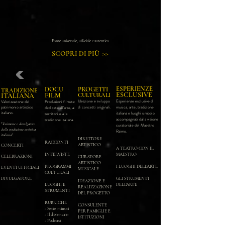
Fonte universale, ufficiale e autentica.
SCOPRI DI PIÙ >>
ESPERIENZE
DOCU
PROGETTI
TRADIZIONE
ESCLUSIVE
FILM
ITALIANA
CULTURALI
Ideazione e sviluppo
Esperienze esclusive di
Valorizzazione del
Produzioni filmate
patrimonio artistico
di concetti originali.
musica, arte, tradizione
dedicate all'arte, ai
italiano.
italiana e luoghi simbolo
territori e alla
accompagnati dalla visione
tradizione italiana.
"
Testimone e divulgatore
curatoriale del Maestro
della tradizione artistica
Raimo.
italiana"
DIRETTORE
RACCONTI
ARTISTICO
CONCERTI
A TEATRO CON IL
INTERVISTE
MAESTRO
CELEBRAZIONI
CURATORE
ARTISTICO
PROGRAMMI
I LUOGHI DELL'ARTE
EVENTI UFFICIALI
MUSICALE
CULTURALI
DIVULGATORE
GLI STRUMENTI
IDEAZIONE E
LUOGHI E
DELL'ARTE
REALIZZAZIONE
STRUMENTI
DEL PROGETTO
RUBRICHE
CONSULENTE
- Sette minuti
PER FAMIGLIE E
- Il dizionario
ISTITUZIONI
- Podcast