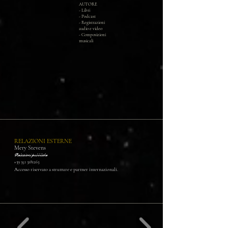
AUTORE
- Libri
- Podcast
- Registrazioni
audio e video
- Composizioni
musicali
RELAZIONI ESTERNE
Mery Stevens
Relazioni pubbliche
+39 351 3181263
Accesso riservato a strutture e partner internazionali.