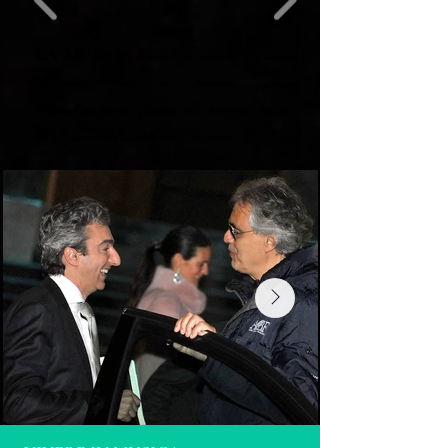
LA MUSICA
é una legge morale. Dà anima
all'universo, ali al pensiero, slancio
all'immaginazione, fascino alla tristezza, impulso
all'allegria e vita a tutte le cose.
PLATONE