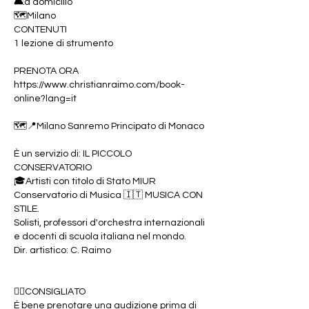
🛋️a domicilio
🗺️Milano
CONTENUTI
1 lezione di strumento
PRENOTA ORA
https://www.christianraimo.com/book-
online?lang=it
🗺️📍Milano Sanremo Principato di Monaco
È un servizio di: IL PICCOLO
CONSERVATORIO
🎓Artisti con titolo di Stato MIUR
Conservatorio di Musica 🇮🇹 MUSICA CON
STILE.
Solisti, professori d'orchestra internazionali
e docenti di scuola italiana nel mondo.
Dir. artistico: C. Raimo
👉🏻CONSIGLIATO
É bene prenotare una audizione prima di