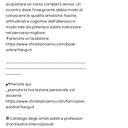
acquistare un corso completo annuo. Un
incontro dove l’insegnante abbia modo di
conoscere le qualità artistiche, fisiche,
attitudinali e cognitive dell’allieva/o in
modo tale da poterla/o subito indirizzare
nel percorso migliore.
⚜️prenota un’audizione
https://www.christianraimo.com/book-
online?lang=it
___________________________________
___________________________________
_______
✔️Prenota qui:
_prenota la tua lezione personale col
docente
https://www.christianraimo.com/formazion
eonline?lang=it
📔Catalogo degli artisti solisti e professori
d'orchestra internazionali.