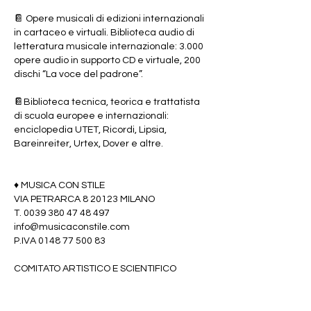
📔 Opere musicali di edizioni internazionali
in cartaceo e virtuali. Biblioteca audio di
letteratura musicale internazionale: 3.000
opere audio in supporto CD e virtuale, 200
dischi “La voce del padrone”.
📔Biblioteca tecnica, teorica e trattatista
di scuola europee e internazionali:
enciclopedia UTET, Ricordi, Lipsia,
Bareinreiter, Urtex, Dover e altre.
♦️ MUSICA CON STILE
VIA PETRARCA 8 20123 MILANO
T. 0039 380 47 48 497
info@musicaconstile.com
P.IVA 0148 77 500 83
COMITATO ARTISTICO E SCIENTIFICO
Direttore: Maestro Christian Raimo.
Artisti: 1. Antonella Banaudi, soprano
solista internazionale, prime parti d’opera