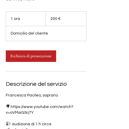
200
euro
1 ora
1
200 €
o
r
Domicilio del cliente
Richiesta di prenotazione
Descrizione del servizio
Francesca Pacileo, soprano.
🎥 https://www.youtube.com/watch?
v=oVMsiGSrj7Y
⏳1 audizione di 1 h circa