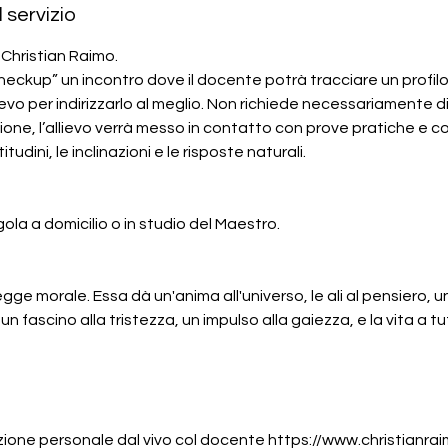
 servizio
Christian Raimo.
checkup” un incontro dove il docente potrà tracciare un profil
lievo per indirizzarlo al meglio. Non richiede necessariamente d
ione, l’allievo verrà messo in contatto con prove pratiche e co
tudini, le inclinazioni e le risposte naturali.
gola a domicilio o in studio del Maestro.
gge morale. Essa dà un'anima all'universo, le ali al pensiero, u
un fascino alla tristezza, un impulso alla gaiezza, e la vita a tu
zione personale dal vivo col docente https://www.christianr