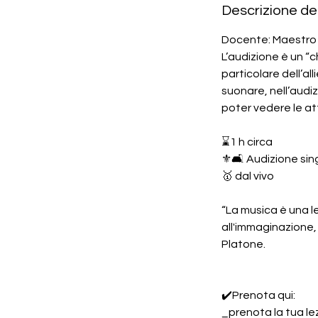
Descrizione del
Docente: Maestro 
L’audizione è un “
particolare dell’al
suonare, nell’audiz
poter vedere le atti
⌛️1 h circa
⚜️🛋️ Audizione sin
🥇 dal vivo
“La musica è una le
all'immaginazione, 
Platone.
✔️Prenota qui:
_prenota la tua le