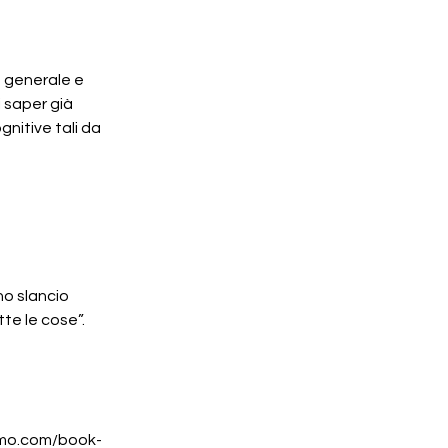
o generale e
i saper già
gnitive tali da
no slancio
tte le cose”.
aimo.com/book-