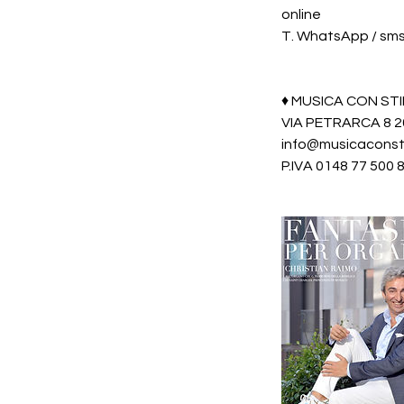
online
T. WhatsApp / sms
♦️ MUSICA CON ST
VIA PETRARCA 8 
info@musicaconst
P.IVA 0148 77 500 