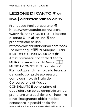
www.christianraimo.com
LEZIONE DI CANTO ⚜️ on
line | christianraimo.com
Francesca Pacileo, soprano. 🎥
https://www.youtube.com/watch?
v=oVMsiGSrj7Y CONTENUTI 1 lezione
di canto ⏳ 1 h 🛋️ on line 🗓️ con
prenotazione on line
https://www.christianraimo.com/book
-online?lang=it 🗺️📍Ovunque Tu sia
IL PICCOLO CONSERVATORIO 🎓
Artisti professori con titolo di Stato
MIUR Conservatorio di Musica 🇮🇹
MUSICA CON STILE. Dir. artistico: C.
Raimo Apprendimento della tecnica
del canto con professore/ssa di
canto con titolo di Stato del
Conservatorio di Musica.
CONSIGLIATO É bene, prima di
acquistare un corso completo annuo,
prenotare una audizione. Un incontro
dove l’insegnante abbia modo di
conoscere le possibilità fisiche,