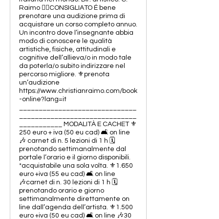
Raimo 👉🏻CONSIGLIATO É bene
prenotare una audizione prima di
acquistare un corso completo annuo.
Un incontro dove l’insegnante abbia
modo di conoscere le qualità
artistiche, fisiche, attitudinali e
cognitive dell’allieva/o in modo tale
da poterla/o subito indirizzare nel
percorso migliore. ⚜️prenota
un’audizione
https://www.christianraimo.com/book
-online?lang=it
______________________________
______________________________
___________ MODALITÀ E CACHET ⚜️
250 euro + iva (50 eu cad) 🛋️ on line
🎶 carnet di n. 5 lezioni di 1 h 🗓️
prenotando settimanalmente dal
portale l’orario e il giorno disponibili.
*acquistabile una sola volta. ⚜️1.650
euro +iva (55 eu cad) 🛋️ on line
🎶carnet di n. 30 lezioni di 1 h 🗓️
prenotando orario e giorno
settimanalmente direttamente on
line dall’agenda dell’artista. ⚜️1.500
euro +iva (50 eu cad) 🛋️ on line 🎶30