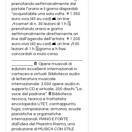
prenotando settimanalmente dal
portale l’orario e il giorno disponibili.
*acquistabile una sola volta. ⚜️1.350
euro +iva (45 eu cad) 🛋️ on line
🎶carnet di n. 30 lezioni di 1 h 🗓️
prenotando orario e giorno
settimanalmente direttamente on
line dall’agenda dell’artista. ⚜️1.200
euro +iva (40 eu cad) 🛋️ on line 🎶30
lezioni di 1 h 🗓️giorno e h fissi
concordati a inizio corso.
______________________________
_________ 📔 Opere musicali di
edizioni eccellenti internazionali in
cartaceo e virtuali. Biblioteca audio
di letteratura musicale
internazionale: 3.000 opere audio in
supporto CD e virtuale; 200 dischi “La
voce del padrone”. 📔Biblioteca
tecnica, teorica e trattatista:
enciclopedia UTET; contrappunto;
fuga; composizione; armonia; scuole
pianistiche e organistiche
internazionali. PIANO E FORTE
dall’idea del Maestro Raimo, una
produzione di MUSICA CON STILE.