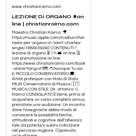
www.christianraimo.com
LEZIONE DI ORGANO ⚜️on
line | christianraimo.com
Maestro Christian Raimo. 🎥
https://music.apple.com/it/album/fan
tasia-per-organo-in-saint-charles-
single/1684039340 CONTENUTI 1
lezione di organo ⏳ 1 h 🛋️ on line 🗓️
con prenotazione on line
https://www.christianraimo.com/book
-online?lang=it 🗺️📍Ovunque Tu sia
IL PICCOLO CONSERVATORIO 🎓
Artisti professori con titolo di Stato
MIUR Conservatorio di Musica 🇮🇹
MUSICA CON STILE. Dir. artistico: C.
Raimo CONSIGLIATO É bene, prima di
acquistare un corso completo annuo,
prenotare una audizione. Un incontro
dove l’insegnante abbia modo di
conoscere le possibilità fisiche,
attitudinali e cognitive dell’allieva/o
tale da poterla/o subito indirizzare
nel percorso migliore. 👉🏻prenota
un’audizione