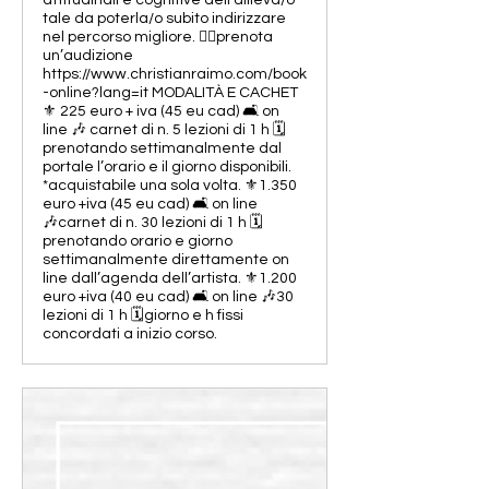
attitudinali e cognitive dell’allieva/o
tale da poterla/o subito indirizzare
nel percorso migliore. 👉🏻prenota
un’audizione
https://www.christianraimo.com/book
-online?lang=it MODALITÀ E CACHET
⚜️ 225 euro + iva (45 eu cad) 🛋️ on
line 🎶 carnet di n. 5 lezioni di 1 h 🗓️
prenotando settimanalmente dal
portale l’orario e il giorno disponibili.
*acquistabile una sola volta. ⚜️1.350
euro +iva (45 eu cad) 🛋️ on line
🎶carnet di n. 30 lezioni di 1 h 🗓️
prenotando orario e giorno
settimanalmente direttamente on
line dall’agenda dell’artista. ⚜️1.200
euro +iva (40 eu cad) 🛋️ on line 🎶30
lezioni di 1 h 🗓️giorno e h fissi
concordati a inizio corso.