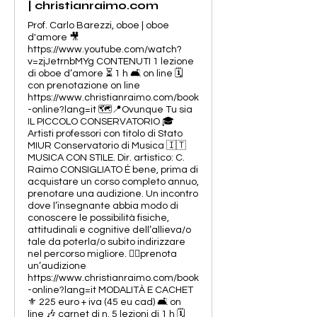
| christianraimo.com
Prof. Carlo Barezzi, oboe | oboe
d'amore 🎥
https://www.youtube.com/watch?
v=zjJetrnbMYg CONTENUTI 1 lezione
di oboe d’amore ⏳ 1 h 🛋️ on line 🗓️
con prenotazione on line
https://www.christianraimo.com/book
-online?lang=it 🗺️📍Ovunque Tu sia
IL PICCOLO CONSERVATORIO 🎓
Artisti professori con titolo di Stato
MIUR Conservatorio di Musica 🇮🇹
MUSICA CON STILE. Dir. artistico: C.
Raimo CONSIGLIATO É bene, prima di
acquistare un corso completo annuo,
prenotare una audizione. Un incontro
dove l’insegnante abbia modo di
conoscere le possibilità fisiche,
attitudinali e cognitive dell’allieva/o
tale da poterla/o subito indirizzare
nel percorso migliore. 👉🏻prenota
un’audizione
https://www.christianraimo.com/book
-online?lang=it MODALITÀ E CACHET
⚜️ 225 euro + iva (45 eu cad) 🛋️ on
line 🎶 carnet di n. 5 lezioni di 1 h 🗓️