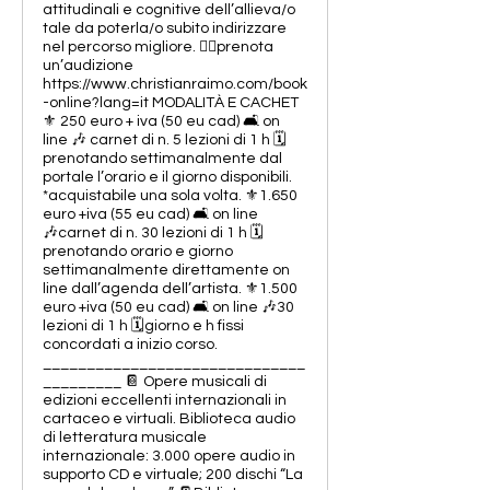
attitudinali e cognitive dell’allieva/o
tale da poterla/o subito indirizzare
nel percorso migliore. 👉🏻prenota
un’audizione
https://www.christianraimo.com/book
-online?lang=it MODALITÀ E CACHET
⚜️ 250 euro + iva (50 eu cad) 🛋️ on
line 🎶 carnet di n. 5 lezioni di 1 h 🗓️
prenotando settimanalmente dal
portale l’orario e il giorno disponibili.
*acquistabile una sola volta. ⚜️1.650
euro +iva (55 eu cad) 🛋️ on line
🎶carnet di n. 30 lezioni di 1 h 🗓️
prenotando orario e giorno
settimanalmente direttamente on
line dall’agenda dell’artista. ⚜️1.500
euro +iva (50 eu cad) 🛋️ on line 🎶30
lezioni di 1 h 🗓️giorno e h fissi
concordati a inizio corso.
______________________________
_________ 📔 Opere musicali di
edizioni eccellenti internazionali in
cartaceo e virtuali. Biblioteca audio
di letteratura musicale
internazionale: 3.000 opere audio in
supporto CD e virtuale; 200 dischi “La