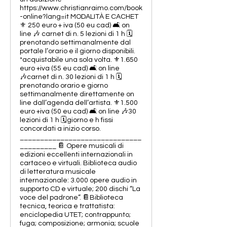
https://www.christianraimo.com/book
-online?lang=it MODALITÀ E CACHET
⚜️ 250 euro + iva (50 eu cad) 🛋️ on
line 🎶 carnet di n. 5 lezioni di 1 h 🗓️
prenotando settimanalmente dal
portale l’orario e il giorno disponibili.
*acquistabile una sola volta. ⚜️1.650
euro +iva (55 eu cad) 🛋️ on line
🎶carnet di n. 30 lezioni di 1 h 🗓️
prenotando orario e giorno
settimanalmente direttamente on
line dall’agenda dell’artista. ⚜️1.500
euro +iva (50 eu cad) 🛋️ on line 🎶30
lezioni di 1 h 🗓️giorno e h fissi
concordati a inizio corso.
______________________________
_________ 📔 Opere musicali di
edizioni eccellenti internazionali in
cartaceo e virtuali. Biblioteca audio
di letteratura musicale
internazionale: 3.000 opere audio in
supporto CD e virtuale; 200 dischi “La
voce del padrone”. 📔Biblioteca
tecnica, teorica e trattatista:
enciclopedia UTET; contrappunto;
fuga; composizione; armonia; scuole