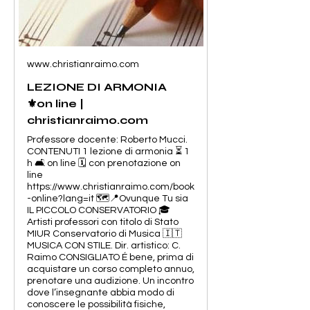
www.christianraimo.com
LEZIONE DI ARMONIA
⚜️on line |
christianraimo.com
Professore docente: Roberto Mucci.
CONTENUTI 1 lezione di armonia ⏳ 1
h 🛋️ on line 🗓️ con prenotazione on
line
https://www.christianraimo.com/book
-online?lang=it 🗺️📍Ovunque Tu sia
IL PICCOLO CONSERVATORIO 🎓
Artisti professori con titolo di Stato
MIUR Conservatorio di Musica 🇮🇹
MUSICA CON STILE. Dir. artistico: C.
Raimo CONSIGLIATO É bene, prima di
acquistare un corso completo annuo,
prenotare una audizione. Un incontro
dove l’insegnante abbia modo di
conoscere le possibilità fisiche,