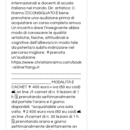
internazionali e docenti di scuola
italiana nel mondo. Dir. artistico: C.
Raimo 👉🏻CONSIGLIATO É bene
prenotare una audizione prima di
acquistare un corso completo annuo.
Un incontro dove l’insegnante abbia
modo di conoscere le qualità
artistiche, fisiche, attitudinali e
cognitive dell’allieva/o in modo tale
da poterla/o subito indirizzare nel
percorso migliore. ⚜️prenota
un’audizione
https://www.christianraimo.com/book
-online?lang=it
______________________________
______________________________
_________________ MODALITÀ E
CACHET ⚜️ 400 euro + iva (80 eu cad)
🛋️ on line 🎶 carnet di n. 5 lezioni di 1
h 🗓️ prenotando settimanalmente
dal portale l’orario e il giorno
disponibili. *acquistabile una sola
volta. ⚜️2.400 euro +iva (80 eu cad) 🛋️
on line 🎶carnet di n. 30 lezioni di 1 h
🗓️ prenotando orario e giorno
settimanalmente direttamente on