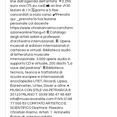
line dall’agenda dell’artista. ⚜️2.250
euro +iva (75 eu cad) 🛋️ on line 🎶30
lezioni di 1 h 🗓️giorno e h fissi
concordati a inizio corso. ✔️Prenota
qui: _prenota la tua lezione
personale col docente
https://www.christianraimo.com/form
azioneonline?lang=it 📔Catalogo
degli artisti solisti e professori
d'orchestra internazionali. 📔 Opere
musicali di edizioni internazionali in
cartaceo e virtuali. Biblioteca audio
di letteratura musicale
internazionale: 3.000 opere audio in
supporto CD e virtuale, 200 dischi “La
voce del padrone”. 📔Biblioteca
tecnica, teorica e trattatista di
scuola europee e internazionali:
enciclopedia UTET, Ricordi, Lipsia,
Bareinreiter, Urtex, Dover e altre. ♦️
MUSICA CON STILE VIA PETRARCA 8
20123 MILANO T. 0039 380 47 48 497
info@musicaconstile.com P.IVA 0148
77 500 83 COMITATO ARTISTICO E
SCIENTIFICO Direttore: Maestro
Christian Raimo. Artisti: 1. Antonella
Banaudi, soprano solista