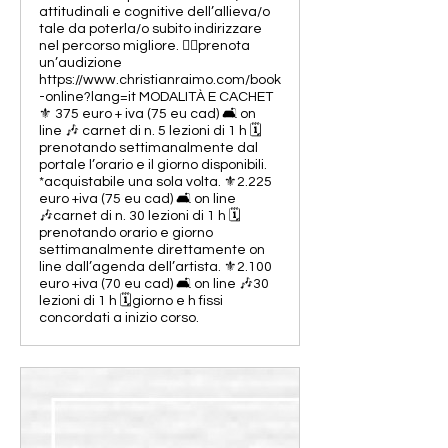
attitudinali e cognitive dell’allieva/o
tale da poterla/o subito indirizzare
nel percorso migliore. 👉🏻prenota
un’audizione
https://www.christianraimo.com/book
-online?lang=it MODALITÀ E CACHET
⚜️ 375 euro + iva (75 eu cad) 🛋️ on
line 🎶 carnet di n. 5 lezioni di 1 h 🗓️
prenotando settimanalmente dal
portale l’orario e il giorno disponibili.
*acquistabile una sola volta. ⚜️2.225
euro +iva (75 eu cad) 🛋️ on line
🎶carnet di n. 30 lezioni di 1 h 🗓️
prenotando orario e giorno
settimanalmente direttamente on
line dall’agenda dell’artista. ⚜️2.100
euro +iva (70 eu cad) 🛋️ on line 🎶30
lezioni di 1 h 🗓️giorno e h fissi
concordati a inizio corso.