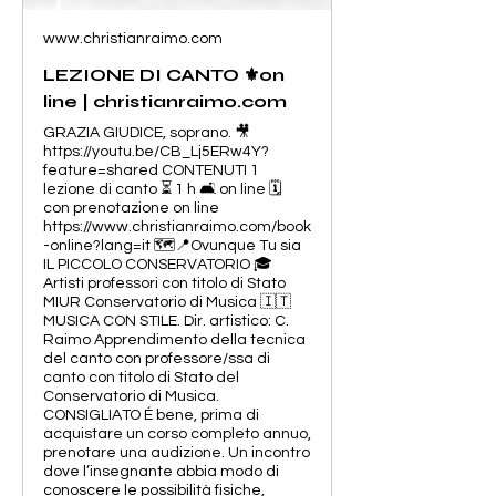
www.christianraimo.com
LEZIONE DI CANTO ⚜️on
line | christianraimo.com
GRAZIA GIUDICE, soprano. 🎥
https://youtu.be/CB_Lj5ERw4Y?
feature=shared CONTENUTI 1
lezione di canto ⏳ 1 h 🛋️ on line 🗓️
con prenotazione on line
https://www.christianraimo.com/book
-online?lang=it 🗺️📍Ovunque Tu sia
IL PICCOLO CONSERVATORIO 🎓
Artisti professori con titolo di Stato
MIUR Conservatorio di Musica 🇮🇹
MUSICA CON STILE. Dir. artistico: C.
Raimo Apprendimento della tecnica
del canto con professore/ssa di
canto con titolo di Stato del
Conservatorio di Musica.
CONSIGLIATO É bene, prima di
acquistare un corso completo annuo,
prenotare una audizione. Un incontro
dove l’insegnante abbia modo di
conoscere le possibilità fisiche,