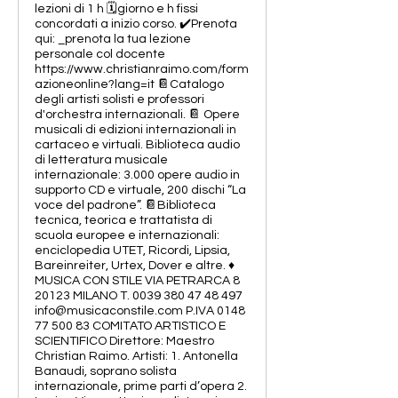
lezioni di 1 h 🗓️giorno e h fissi
concordati a inizio corso. ✔️Prenota
qui: _prenota la tua lezione
personale col docente
https://www.christianraimo.com/form
azioneonline?lang=it 📔Catalogo
degli artisti solisti e professori
d'orchestra internazionali. 📔 Opere
musicali di edizioni internazionali in
cartaceo e virtuali. Biblioteca audio
di letteratura musicale
internazionale: 3.000 opere audio in
supporto CD e virtuale, 200 dischi “La
voce del padrone”. 📔Biblioteca
tecnica, teorica e trattatista di
scuola europee e internazionali:
enciclopedia UTET, Ricordi, Lipsia,
Bareinreiter, Urtex, Dover e altre. ♦️
MUSICA CON STILE VIA PETRARCA 8
20123 MILANO T. 0039 380 47 48 497
info@musicaconstile.com P.IVA 0148
77 500 83 COMITATO ARTISTICO E
SCIENTIFICO Direttore: Maestro
Christian Raimo. Artisti: 1. Antonella
Banaudi, soprano solista
internazionale, prime parti d’opera 2.