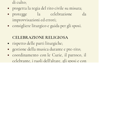
di culto;
progetta la regia del rito civile su misura;
protegge la celebrazione da
improvvisazioni ed errori;
consigliere liturgico e guida per gli sposi.​
CELEBRAZIONE RELIGIOSA
rispetto delle parti liturgiche;
gestione della musica durante e pre-rito;
coordinamento con le Curie, il parroco, il
celebrante, i ruoli dell'altare, gli sposi e con
gli incaricati operatori del settore;
costruzione del libretto della celebrazione
secondo le norme liturgiche del "Culto
Divino" e lo stile celebrativo del
Presidente.
CERIMONIA CIVILE
collaborazione con il Sindaco o l'officiante
in nomina
composizione del rito civile e regia;
gestione degli interventi;
regia artistico musicale.