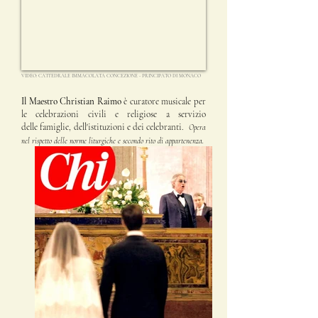
VIDEO: CATTEDRALE IMMACOLATA CONCEZIONE - PRINCIPATO DI MONACO
Il Maestro Christian Raimo
è curatore musicale
per
le celebrazioni
civili e religiose a
servizio
delle
famiglie, dell'istituzioni e dei celebranti.
Opera
nel rispetto delle norme liturgiche e secondo rito di appartenenza.