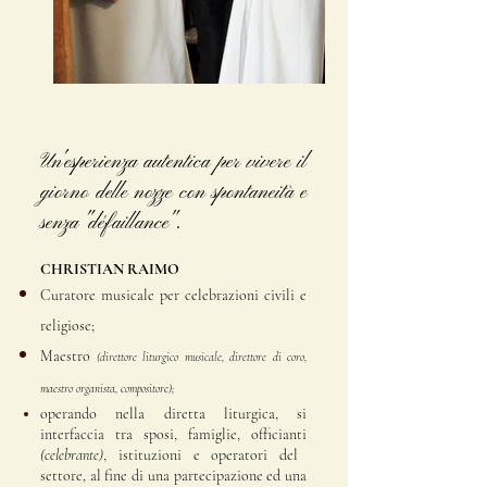
Un'esperienza autentica per vivere il
giorno delle nozze
con spontaneità e
senza "défaillance".
CHRISTIAN RAIMO
Curatore musicale per celebrazioni civili e
religiose;
Maestro
(direttore liturgico musicale,
direttore di coro,
maestro organista, compositore);
operando nella diretta liturgica, si
interfaccia tra sposi, famiglie, officianti
(celebrante)
, istituzioni e operatori del
settore, al fine di una partecipazione ed una