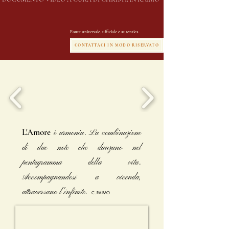
Fonte universale, ufficiale e autentica.
CONTATTACI IN MODO RISERVATO
L'Amore
è armonia. La combinazione
di due note che danzano nel
pentagramma della vita.
Accompagnandosi a vicenda,
attraversano l'infinito.
C. RAIMO