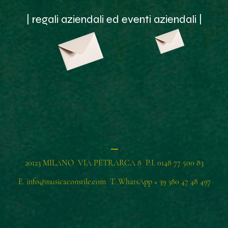
| regali aziendali ed eventi aziendali |
_
20123 MILANO VIA PETRARCA 8 P.I. 0148 77 500 83
E.
info@musicaconstile.com
T. WhatsApp
+ 39 380 47 48 497