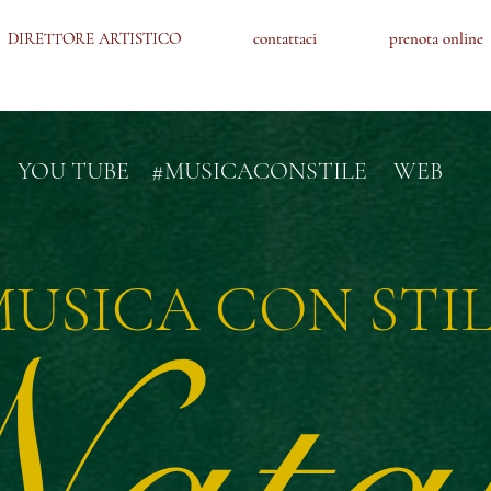
DIRETTORE ARTISTICO
DIRETTORE ARTISTICO
contattaci
contattaci
prenota online
prenota online
YOU TUBE
#MUSICACONSTILE
WEB
USICA CON STI
ata