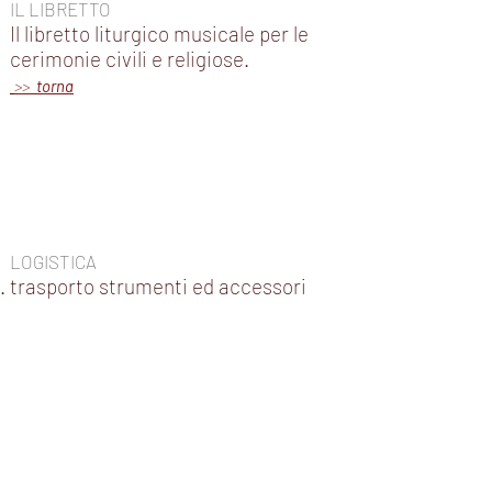
IL LIBRETTO
Il libretto liturgico musicale per le
cerimonie civili e religiose.
>>
torna
LOGISTICA
trasporto strumenti ed accessori
a/r;
supervisione del luogo;
posizionamenti e accordature degli
strumenti;
coordinamento in toto
>>
torna