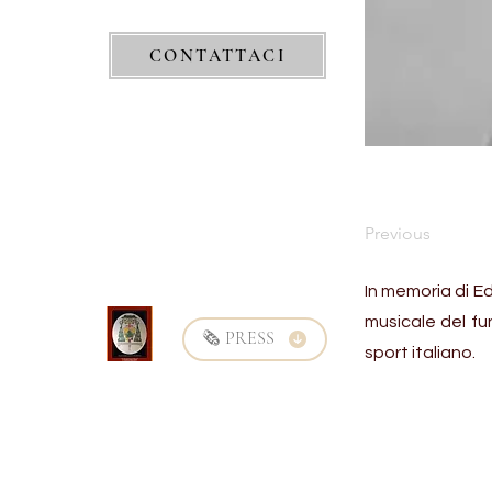
CONTATTACI
Previous
In memoria di E
musicale del fu
🗞️ PRESS
sport italiano.