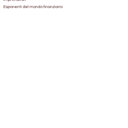
Esponenti del mondo finanziario
Rappresentanti delle istituzioni
Personalità del mondo politico
Amici e collaboratori
AFFIDAMENTO ARTISTICO
Incarico diretto della famiglia.
CONTATTACI