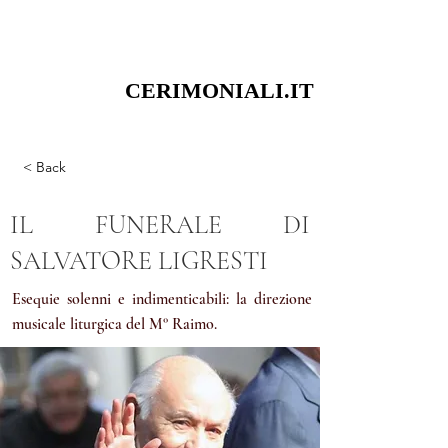
CERIMONIALI.IT
CERIMONIALI.IT
PERPETUALS EVENTS
MUSICA CON STILE VIA PETRARCA 8 20123 MILANO
< Back
IL FUNERALE DI
SALVATORE LIGRESTI
Esequie solenni e indimenticabili: la direzione
musicale liturgica del M° Raimo.