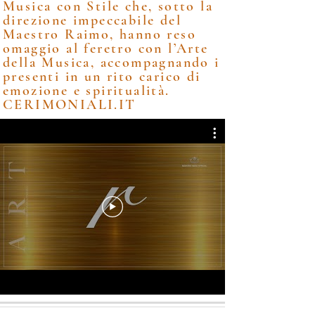
Musica con Stile che, sotto la
direzione impeccabile del
Maestro Raimo, hanno reso
omaggio al feretro con l’Arte
della Musica, accompagnando i
presenti in un rito carico di
emozione e spiritualità.
CERIMONIALI.IT