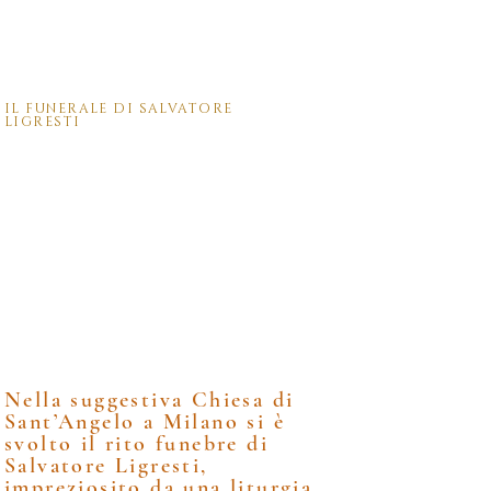
IL FUNERALE DI SALVATORE
LIGRESTI
Il Maestro Raimo
incaricato dalla
famiglia per
organizzare la
musica nella
celebrazione
liturgica.
Nella suggestiva Chiesa di
Sant’Angelo a Milano si è
svolto il rito funebre di
Salvatore Ligresti,
impreziosito da una liturgia