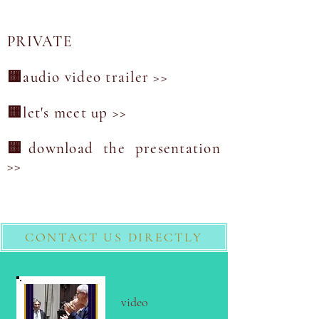
PRIVATE
🟨audio video trailer >>
🟨let's meet up >>
🟨download the presentation
>>
CONTACT US DIRECTLY
video