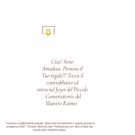
entra
Ciao! Sono
Amadeus. Prenota il
Tuo regalo!!!
Tocca il
contrabbasso ed
entra nel foyer del Piccolo
Conservatorio
del
Maestro Raimo.
* Iniziativa
completamente gratuita: "Siamo lieti di intrattenerti in questo periodo di
emergenza 2020" Christian Raimo & staff. Professionisti con titolo di Stato dei
Conservatori di Musica italiani.