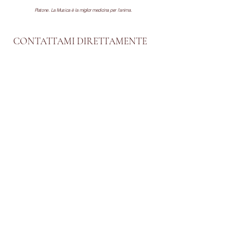
Platone. La Musica è la miglior medicina per
l'anima
.
CONTATTAMI DIRETTAMENTE
PRODOTTO DA MUSICA CON STILE
DA UN'IDEA DEL
MAESTRO CHRISTIAN
RAIMO
P.IVA
01487750083
VIA PETRARCA 8 20123 MILANO IT
CHRISTIANRAIMO.COM
Iscriviti alla nostra newsletter! Sign up 
for our newsletter!
Email
*