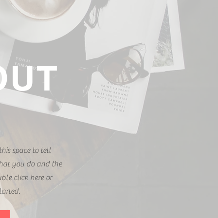
OUT
his space to tell
hat you do and the
uble click here or
tarted.