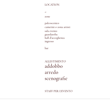
LOCATION
-
zone
palcoscenico
camerini o zona artisti
sala evento
guardaroba
hall d'accoglienza
ingresso
bar
ALLESTIMENTO
addobbo
arredo
scenografie
STAFF PER L'EVENTO