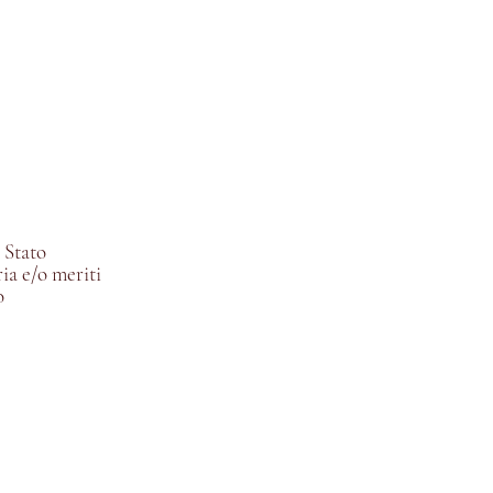
 Stato
ria e/o meriti
o