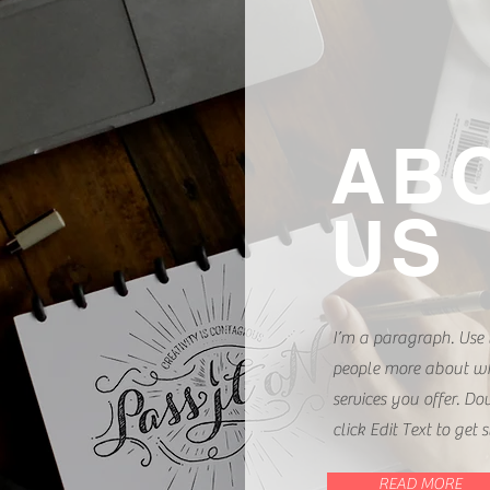
AB
US
I’m a paragraph. Use t
people more about w
services you offer. Do
click Edit Text to get s
READ MORE