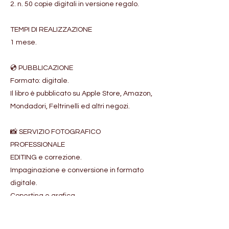
2. n. 50 copie digitali in versione regalo.
TEMPI DI REALIZZAZIONE
1 mese.
💿 PUBBLICAZIONE
Formato: digitale.
Il libro è pubblicato su Apple Store, Amazon,
Mondadori, Feltrinelli ed altri negozi.
📸 SERVIZIO FOTOGRAFICO
PROFESSIONALE
EDITING e correzione.
Impaginazione e conversione in formato
digitale.
Copertina e grafica.
Promozione.
Adempimenti e ISBN.