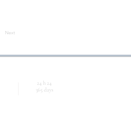
Next
24 h 24
365 days