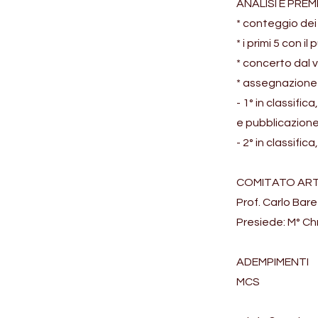
ANALISI E PREM
* conteggio dei 
* i primi 5 con 
* concerto dal v
* assegnazione 
- 1° in classifi
e pubblicazione
- 2° in classifi
COMITATO ART
Prof. Carlo Bar
Presiede: M° Ch
ADEMPIMENTI
MCS