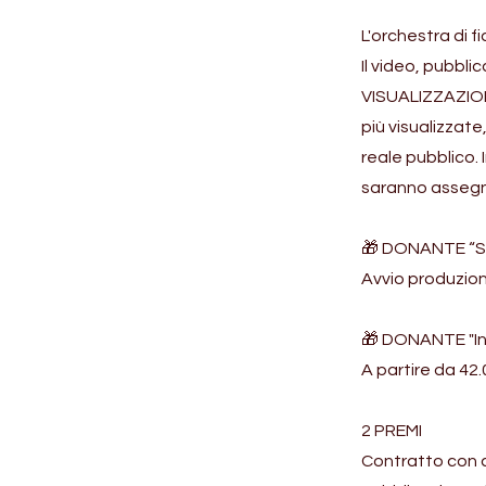
L'orchestra di f
Il video, pubbli
VISUALIZZAZIONI
più visualizzate
reale pubblico.
saranno assegna
🎁 DONANTE “S
Avvio produzion
🎁 DONANTE "In
A partire da 42
2 PREMI
Contratto con c