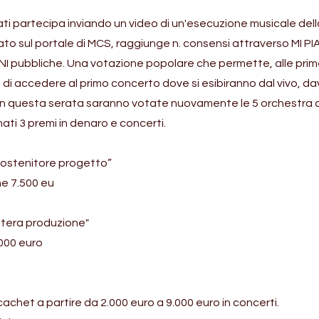
iati partecipa inviando un video di un'esecuzione musicale dell
cato sul portale di MCS, raggiunge n. consensi attraverso MI P
 pubbliche. Una votazione popolare che permette, alle prim
, di accedere al primo concerto dove si esibiranno dal vivo, da
 In questa serata saranno votate nuovamente le 5 orchestra di f
ti 3 premi in denaro e concerti.
ostenitore progetto”
e 7.500 eu
tera produzione"
.000 euro
achet a partire da 2.000 euro a 9.000 euro in concerti.