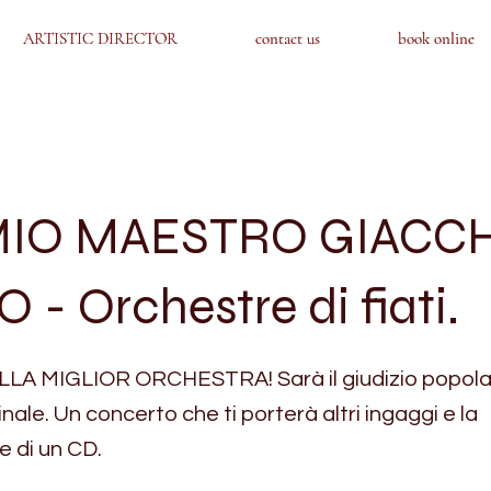
ARTISTIC DIRECTOR
ARTISTIC DIRECTOR
contact us
contact us
book online
book online
IO MAESTRO GIACC
 - Orchestre di fiati.
LLA MIGLIOR ORCHESTRA! Sarà il giudizio popola
inale. Un concerto che ti porterà altri ingaggi e la
e di un CD.