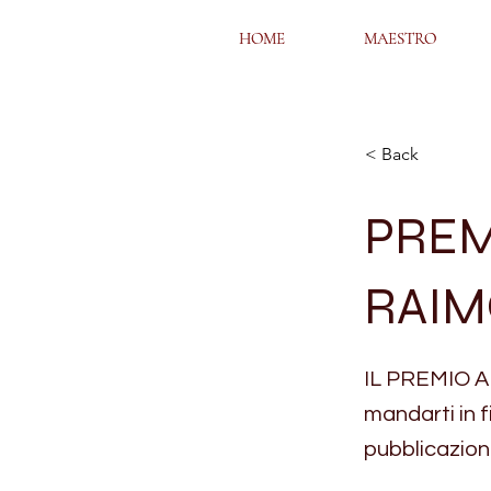
HOME
HOME
MAESTRO
MAESTRO
< Back
PREM
RAIMO
IL PREMIO A
mandarti in f
pubblicazion