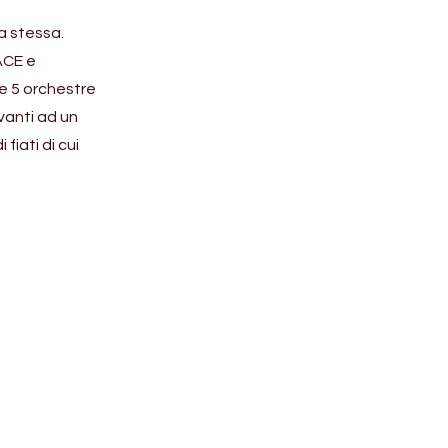
a stessa.
IACE e
e 5 orchestre
vanti ad un
iati di cui