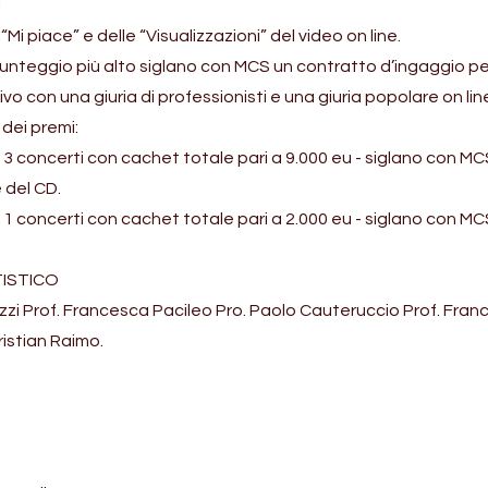
I
“Mi piace” e delle “Visualizzazioni” del video on line.
il punteggio più alto siglano con MCS un contratto d’ingaggio 
ivo con una giuria di professionisti e una giuria popolare on lin
dei premi:
ca, 3 concerti con cachet totale pari a 9.000 eu - siglano con M
 del CD.
ca, 1 concerti con cachet totale pari a 2.000 eu - siglano con M
ISTICO
ezzi Prof. Francesca Pacileo Pro. Paolo Cauteruccio Prof. Fran
ristian Raimo.