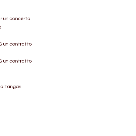
per un concerto
e
CS un contratto
CS un contratto
co Tangari