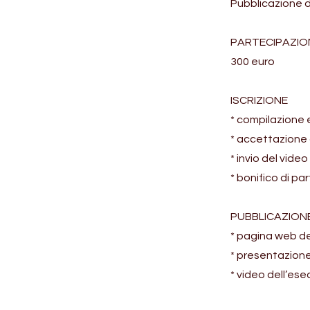
Pubblicazione d
PARTECIPAZIO
300 euro
ISCRIZIONE
* compilazione e
* accettazione
* invio del vide
* bonifico di p
PUBBLICAZION
* pagina web del
* presentazione
* video dell’ese