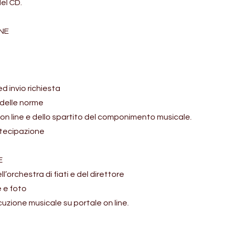
el CD.
NE
d invio richiesta
 delle norme
o on line e dello spartito del componimento musicale.
artecipazione
E
l’orchestra di fiati e del direttore
 e foto
cuzione musicale su portale on line.