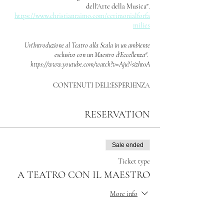
dell'Arte della Musica".
https://www.christianraimo.com/cerimonialforfa
milies
Un'Introduzione al Teatro alla Scala in un ambiente
esclusivo con un Maestro d'Eccellenza".
https://www.youtube.com/watch?v=AjuNsizht0A
CONTENUTI DELL'ESPERIENZA
VOUCHER RISERVATO 1 PERSONA
RESERVATION
⌛️tempo: 1h e 15''
✔️h 10:00 ritrovo presso "Caffè Scala" Milano.
Sale ended
✔️Introduzione del Maestro.
🎭 h 10:45 ingresso al Teatro ed accesso al posto.
Ticket type
🎶breve spiegazione del Maestro.
A TEATRO CON IL MAESTRO
h 12:15 circa: termine.
More info
📸
Servizio fotografico dell'evento
Price
"PAT professional", consegna foto on line.