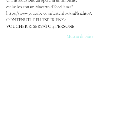
Un'Introduzione all'opera in un ambiente 
esclusivo con un Maestro d'Eccellenza".
https://www.youtube.com/watch?v=AjuNsizht0A
CONTENUTI DELL'ESPERIENZA
VOUCHER RISERVATO 4 PERSONE 
Mostra di più>>
SHARE
Iscriviti alla nostra newsletter! Sign up 
for our newsletter!