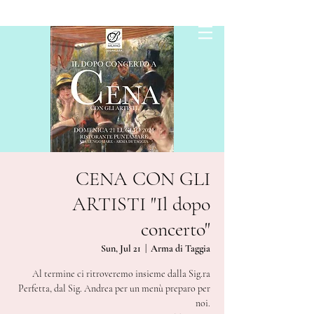
CENA CON GLI
ARTISTI "Il dopo
concerto"
Sun, Jul 21
  |  
Arma di Taggia
Al termine ci ritroveremo insieme dalla Sig.ra
Perfetta, dal Sig. Andrea per un menù preparo per
noi.