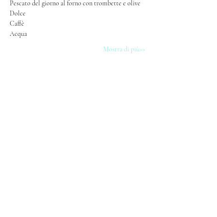
Pescato del giorno al forno con trombette e olive
Dolce
Caffè
Acqua 
Mostra di più>>
SHARE
Iscriviti alla nostra newsletter! Sign up 
for our newsletter!