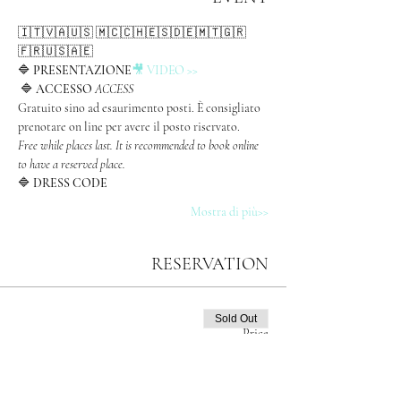
🇮🇹🇻🇦🇺🇸 🇲🇨🇨🇭🇪🇸🇩🇪🇲🇹🇬🇷
🇫🇷🇺🇸🇦🇪
🔷 
PRESENTAZIONE
🎥
VIDEO
 >>
 🔷 
ACCESSO 
ACCESS
Gratuito sino ad esaurimento posti. È consigliato 
prenotare on line per avere il posto riservato.
Free while places last. It is recommended to book online 
to have a reserved place.
🔷 
DRESS CODE
Mostra di più>>
RESERVATION
Sold Out
Price
€0.00