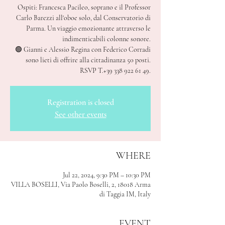
Ospiti: Francesca Pacileo, soprano e il Professor
Carlo Barezzi all'oboe solo, dal Conservatorio di
Parma. Un viaggio emozionante attraverso le
indimenticabili colonne sonore.
🟢 Gianni e Alessio Regina con Federico Corradi
sono lieti di offrire alla cittadinanza 50 posti.
RSVP T.+39 338 922 61 49.
Registration is closed
See other events
WHERE
Jul 22, 2024, 9:30 PM – 10:30 PM
VILLA BOSELLI, Via Paolo Boselli, 2, 18018 Arma
di Taggia IM, Italy
EVENT