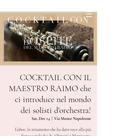
COCKTAIL CON IL
MAESTRO RAIMO che
ci introduce nel mondo
dei solisti d'orchestra!
Sat, Dec 14
  |  
Via Monte Napoleone
L’oboe, lo strumento che ha dato voce alla più
famose melodie da Albinoni a Morricone.