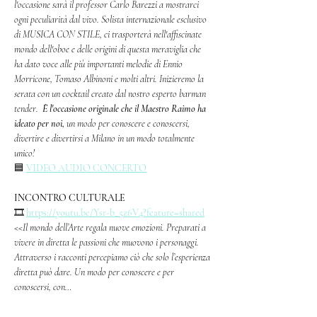
l'occasione sarà il professor Carlo Barezzi a mostrarci 
ogni peculiarità dal vivo. Solista internazionale esclusivo 
di MUSICA CON STILE, ci trasporterà nell'affiscinate 
mondo dell'oboe e delle origini di questa meraviglia che 
ha dato voce alle più importanti melodie di Ennio 
Morricone, Tomaso Albinoni e molti altri. Inizieremo la 
serata con un cocktail creato dal nostro esperto barman 
tender. 
 È l'occasione originale che il Maestro Raimo ha 
ideato per noi,
 un modo per conoscere e conoscersi, 
divertire e divertirsi a Milano in un modo totalmente 
unico!
🟦 
VIDEO AUDIO CONCERTO
INCONTRO CULTURALE
🎞️ 
https://youtu.be/Ysr-b_5z6V4?feature=shared
<<Il mondo dell’Arte regala nuove emozioni. Preparati a 
vivere in diretta le passioni che muovono i personaggi. 
Attraverso i racconti percepiamo ciò che solo l’esperienza 
diretta può dare. Un modo per conoscere e per 
conoscersi, con…