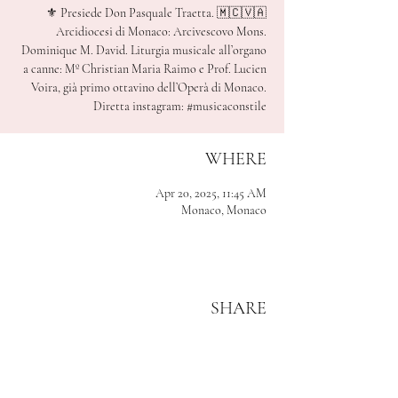
⚜️ Presiede Don Pasquale Traetta. 🇲🇨🇻🇦
Arcidiocesi di Monaco: Arcivescovo Mons.
Dominique M. David. Liturgia musicale all’organo
a canne: Mº Christian Maria Raimo e Prof. Lucien
Voira, già primo ottavino dell’Operà di Monaco.
WHERE
Apr 20, 2025, 11:45 AM
Monaco, Monaco
SHARE