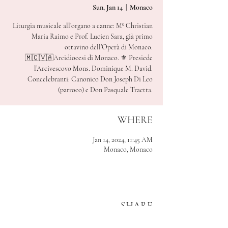
Sun, Jan 14
  |  
Monaco
Liturgia musicale all’organo a canne: Mº Christian
Maria Raimo e Prof. Lucien Sara, già primo
ottavino dell’Operà di Monaco.
🇲🇨🇻🇦Arcidiocesi di Monaco. ⚜️ Presiede
l’Arcivescovo Mons. Dominique M. David.
Concelebranti: Canonico Don Joseph Di Leo
WHERE
Jan 14, 2024, 11:45 AM
Monaco, Monaco
SHARE