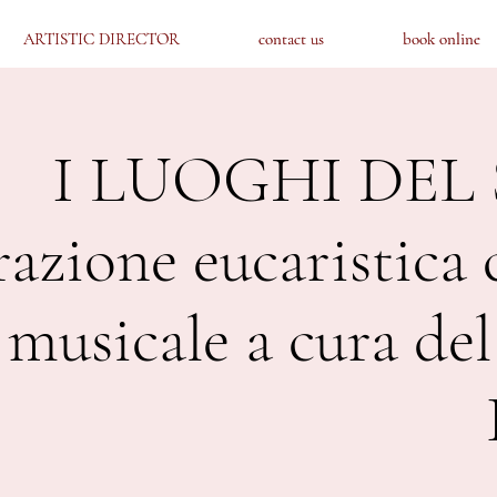
ARTISTIC DIRECTOR
ARTISTIC DIRECTOR
contact us
contact us
book online
book online
I LUOGHI DEL
azione eucaristica c
 musicale a cura de