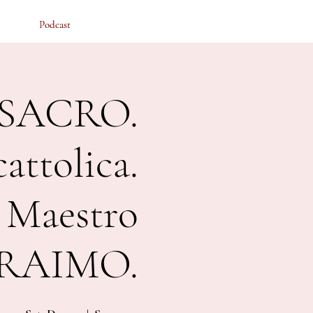
Podcast
Podcast
 SACRO.
attolica.
l Maestro
RAIMO.