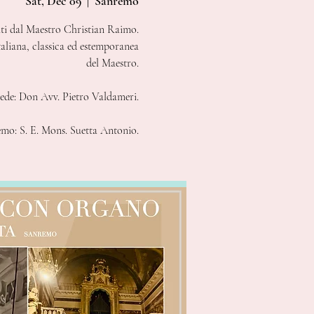
Sat, Dec 09
  |  
Sanremo
ti dal Maestro Christian Raimo.
taliana, classica ed estemporanea
del Maestro.
iede: Don Avv. Pietro Valdameri.
emo: S. E. Mons. Suetta Antonio.