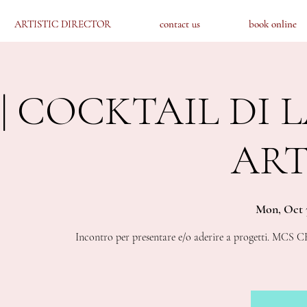
ARTISTIC DIRECTOR
ARTISTIC DIRECTOR
contact us
contact us
book online
book online
b | COCKTAIL DI
ART
Mon, Oct 
Incontro per presentare e/o aderire a progetti.