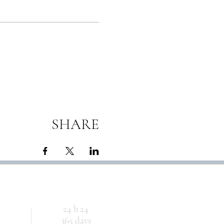
cktail e del tavolo riservato per
l’incontro.
SHARE
24 h 24
365 days