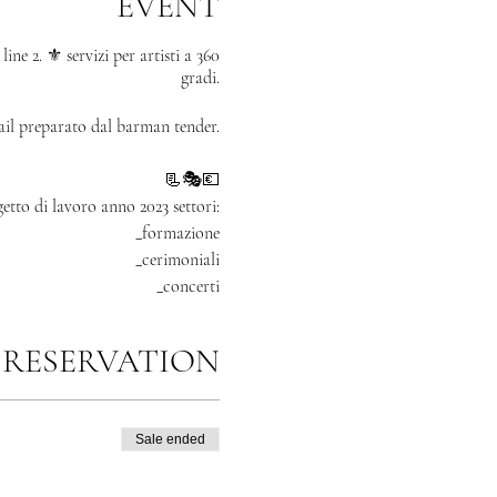
EVENT
e 2. ⚜️ servizi per artisti a 360
gradi.
il preparato dal barman tender.
📃🎭💶
etto di lavoro anno 2023 settori:
_formazione
_cerimoniali
_concerti
_incisioni 💿 album
_book fotografico e servizi
RESERVATION
_eventi
: idoneo al luogo e alla persona.
Sale ended
Nota