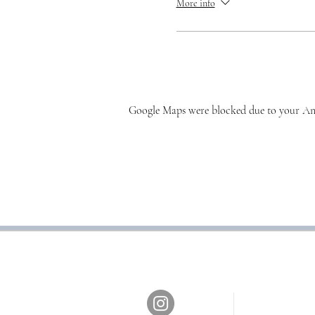
Prenotando, il sig/ra musicis
More info
Google Maps were blocked due to your Anal