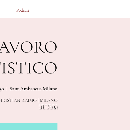
Podcast
Podcast
 LAVORO
ISTICO
30
  |  
Sant Ambroeus Milano
 MCS CHRISTIAN RAIMO | MILANO
🇮🇹🇲🇨