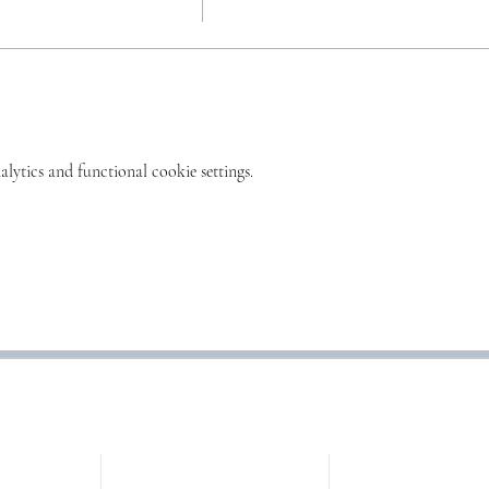
ta, occupa il proprio posto demandando a MCS di regolare il costo del co
ytics and functional cookie settings.