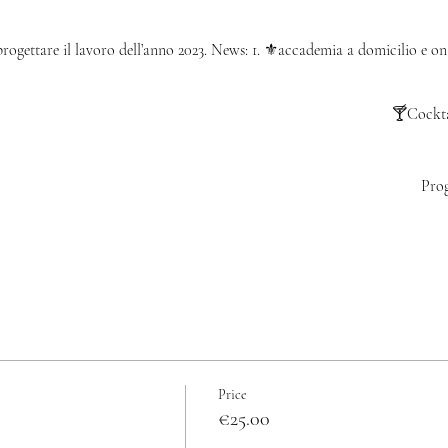
ettare il lavoro dell’anno 2023. News: 1. ⚜️accademia a domicilio e on lin
🍸Cockta
Prog
🪞dress code
Price
€25.00