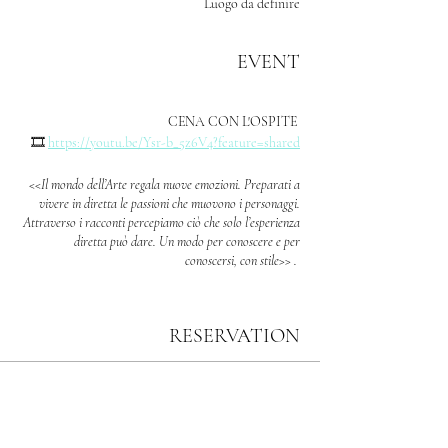
Luogo da definire
EVENT
CENA CON L'OSPITE
🎞️
https://youtu.be/Ysr-b_5z6V4?feature=shared
<<Il mondo dell’Arte regala nuove emozioni. Preparati a
vivere in diretta le passioni che muovono i personaggi.
Attraverso i racconti percepiamo ciò che solo l’esperienza
diretta può dare. Un modo per conoscere e per
conoscersi, con stile>> .
⚜️CONTIENE
RESERVATION
Christian Raimo ti invita per una cena a tema con:
.
🔝personaggio ospite;
Sale ended
🔹 accoglienza al tavolo;
Price
📕divulgazione di contenuti culturali, artistici e
€90.00
scientifici;