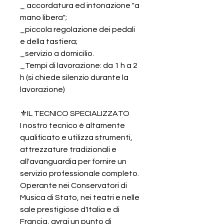
_ accordatura ed intonazione "a
mano libera";
_piccola regolazione dei pedali
e della tastiera;
_servizio a domicilio.
_Tempi di lavorazione: da 1 h a 2
h (si chiede silenzio durante la
lavorazione)
⚜️IL TECNICO SPECIALIZZATO
I nostro tecnico è altamente
qualificato e utilizza strumenti,
attrezzature tradizionali e
all'avanguardia per fornire un
servizio professionale completo.
Operante nei Conservatori di
Musica di Stato, nei teatri e nelle
sale prestigiose d'Italia e di
Francia, avrai un punto di