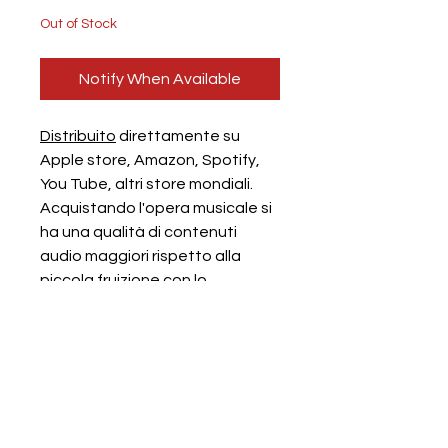
Out of Stock
Notify When Available
Distribuito
direttamente su
Apple store, Amazon, Spotify,
You Tube, altri store mondiali.
Acquistando l'opera musicale si
ha una qualità di contenuti
audio maggiori rispetto alla
piccola fruizione con lo
streaming: bidimensionale. Dal
vivo: pluridimensionale.
Iscriviti alla nostra newsletter! Sign up 