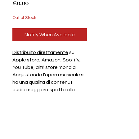
Price
€0.00
Out of Stock
Notify When Available
Distribuito direttamente
su
Apple store, Amazon, Spotify,
You Tube, altri store mondiali.
Acquistando l'opera musicale si
ha una qualità di contenuti
audio maggiori rispetto alla
piccola fruizione con lo
streaming: bidimensionale. Dal
vivo: pluridimensionale.