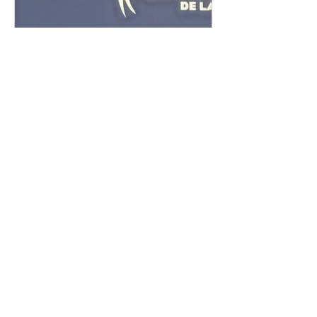
www.christianraimo.com
TV | Maurizo Bossi Show |
Cultura & Società | sienza
musica | musicoterapia |
arte | amore | sessualità
Programmi culturali di neuroscienze
e arte. Produzioni esclusive per
media e privati. ⚜️ CONTATTACI
DIRETTAMENTE + 39 3804748497